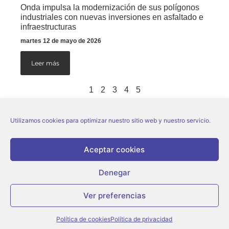
Onda impulsa la modernización de sus polígonos
industriales con nuevas inversiones en asfaltado e
infraestructuras
martes 12 de mayo de 2026
Leer más
1
2
3
4
5
Utilizamos cookies para optimizar nuestro sitio web y nuestro servicio.
Aceptar cookies
Denegar
© Ajuntament d’Onda |
Aviso legal
|
Política de privacidad
|
Política de cookies
Ver preferencias
Política de cookies
Política de privacidad