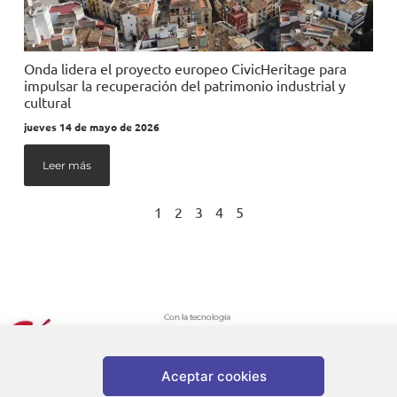
Onda lidera el proyecto europeo CivicHeritage para
impulsar la recuperación del patrimonio industrial y
cultural
jueves 14 de mayo de 2026
Leer más
1
2
3
4
5
Aceptar cookies
da |
Aviso legal
|
Política de privacidad
|
Política de cookies