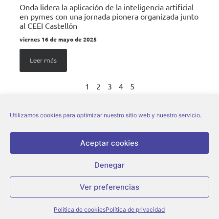
Onda lidera la aplicación de la inteligencia artificial
en pymes con una jornada pionera organizada junto
al CEEI Castellón
viernes 16 de mayo de 2025
Leer más
1
2
3
4
5
Utilizamos cookies para optimizar nuestro sitio web y nuestro servicio.
Aceptar cookies
Denegar
© Ajuntament d’Onda |
Aviso legal
|
Política de privacidad
|
Política de cookies
Ver preferencias
Política de cookies
Política de privacidad