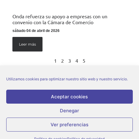
Onda refuerza su apoyo a empresas con un
convenio con la Cámara de Comercio
sábado 04 de abril de 2026
Leer más
1
2
3
4
5
Utilizamos cookies para optimizar nuestro sitio web y nuestro servicio.
Aceptar cookies
Denegar
© Ajuntament d’Onda |
Aviso legal
|
Política de privacidad
|
Política de cookies
Ver preferencias
Política de cookies
Política de privacidad