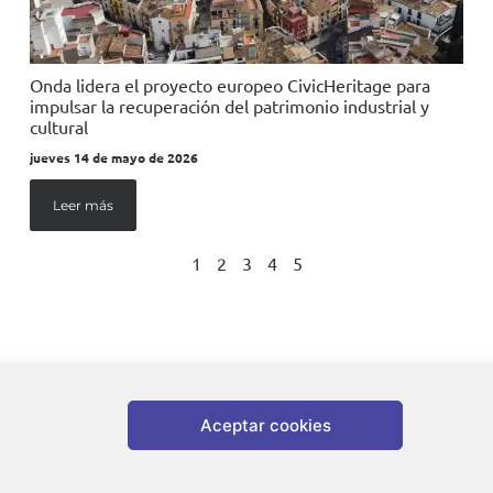
Onda lidera el proyecto europeo CivicHeritage para
impulsar la recuperación del patrimonio industrial y
cultural
jueves 14 de mayo de 2026
Leer más
1
2
3
4
5
Aceptar cookies
da |
Aviso legal
|
Política de privacidad
|
Política de cookies