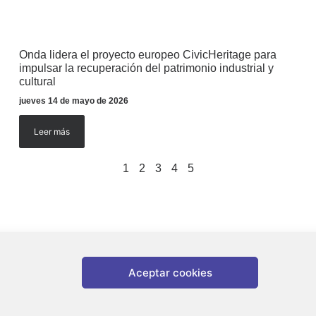
Onda lidera el proyecto europeo CivicHeritage para
impulsar la recuperación del patrimonio industrial y
cultural
jueves 14 de mayo de 2026
Leer más
1
2
3
4
5
Aceptar cookies
nda |
Aviso legal
|
Política de privacidad
|
Política de cookies