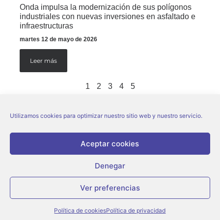
Onda impulsa la modernización de sus polígonos
industriales con nuevas inversiones en asfaltado e
infraestructuras
martes 12 de mayo de 2026
Leer más
1
2
3
4
5
Utilizamos cookies para optimizar nuestro sitio web y nuestro servicio.
Aceptar cookies
Denegar
© Ajuntament d’Onda |
Aviso legal
|
Política de privacidad
|
Política de cookies
Ver preferencias
Política de cookies
Política de privacidad