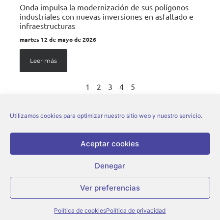
Onda impulsa la modernización de sus polígonos
industriales con nuevas inversiones en asfaltado e
infraestructuras
martes 12 de mayo de 2026
Leer más
1
2
3
4
5
Utilizamos cookies para optimizar nuestro sitio web y nuestro servicio.
Aceptar cookies
Denegar
© Ajuntament d’Onda |
Aviso legal
|
Política de privacidad
|
Política de cookies
Ver preferencias
Política de cookies
Política de privacidad