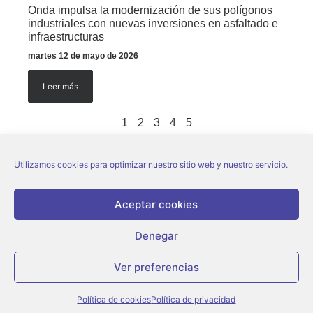
Onda impulsa la modernización de sus polígonos
industriales con nuevas inversiones en asfaltado e
infraestructuras
martes 12 de mayo de 2026
Leer más
1
2
3
4
5
Utilizamos cookies para optimizar nuestro sitio web y nuestro servicio.
Aceptar cookies
Denegar
© Ajuntament d’Onda |
Aviso legal
|
Política de privacidad
|
Política de
cookies
Ver preferencias
Política de cookies
Política de privacidad