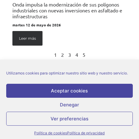
Onda impulsa la modernización de sus polígonos
industriales con nuevas inversiones en asfaltado e
infraestructuras
martes 12 de mayo de 2026
Leer más
1
2
3
4
5
Utilizamos cookies para optimizar nuestro sitio web y nuestro servicio.
Aceptar cookies
Denegar
© Ajuntament d’Onda |
Aviso legal
|
Política de privacidad
|
Política de cookies
Ver preferencias
Política de cookies
Política de privacidad