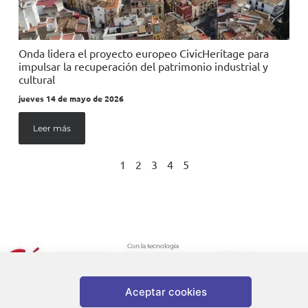
Onda lidera el proyecto europeo CivicHeritage para
impulsar la recuperación del patrimonio industrial y
cultural
jueves 14 de mayo de 2026
Leer más
1
2
3
4
5
Aceptar cookies
da |
Aviso legal
|
Política de privacidad
|
Política de cookies