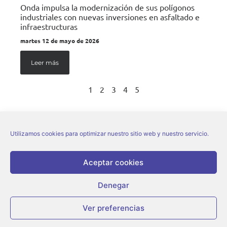
Onda impulsa la modernización de sus polígonos
industriales con nuevas inversiones en asfaltado e
infraestructuras
martes 12 de mayo de 2026
Leer más
1
2
3
4
5
Utilizamos cookies para optimizar nuestro sitio web y nuestro servicio.
Aceptar cookies
Denegar
© Ajuntament d’Onda |
Aviso legal
|
Política de privacidad
|
Política de cookies
Ver preferencias