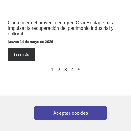
Onda lidera el proyecto europeo CivicHeritage para
impulsar la recuperación del patrimonio industrial y
cultural
jueves 14 de mayo de 2026
Leer más
1
2
3
4
5
Aceptar cookies
nda |
Aviso legal
|
Política de privacidad
|
Política de cookies