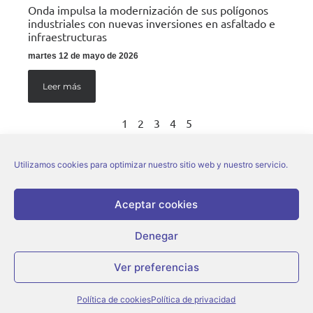
Onda impulsa la modernización de sus polígonos
industriales con nuevas inversiones en asfaltado e
infraestructuras
martes 12 de mayo de 2026
Leer más
1
2
3
4
5
Utilizamos cookies para optimizar nuestro sitio web y nuestro servicio.
Aceptar cookies
Denegar
© Ajuntament d’Onda |
Aviso legal
|
Política de privacidad
|
Política de cookies
Ver preferencias
Política de cookies
Política de privacidad