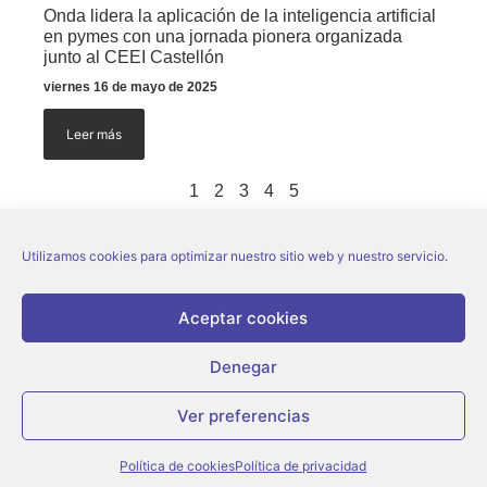
Onda lidera la aplicación de la inteligencia artificial
en pymes con una jornada pionera organizada
junto al CEEI Castellón
viernes 16 de mayo de 2025
Leer más
1
2
3
4
5
Utilizamos cookies para optimizar nuestro sitio web y nuestro servicio.
Aceptar cookies
Denegar
© Ajuntament d’Onda |
Aviso legal
|
Política de privacidad
|
Política de
cookies
Ver preferencias
Política de cookies
Política de privacidad