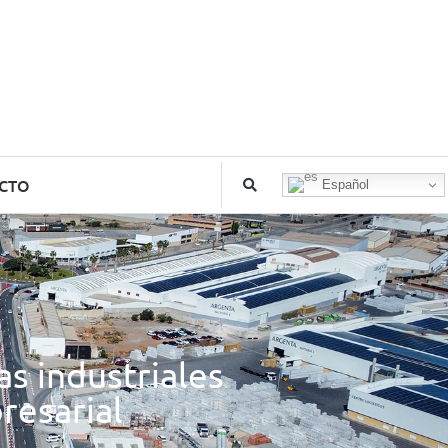
CTO
Español
s industriales
resarial