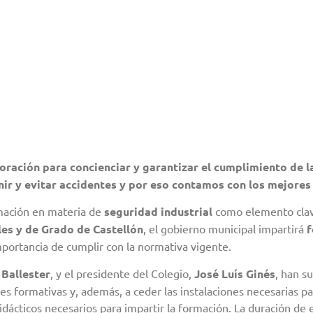
martes 17 de agosto de 2021
oración para concienciar y garantizar el cumplimiento de 
nir y evitar accidentes y por eso contamos con los mejores
mación en materia de
seguridad industrial
como elemento clave 
les y de Grado de Castellón
, el gobierno municipal impartirá
f
mportancia de cumplir con la normativa vigente.
Ballester
, y el presidente del Colegio,
José Luís Ginés
, han s
s formativas y, además, a ceder las instalaciones necesarias para
idácticos necesarios para impartir la formación. La duración de