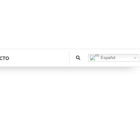
CTO
Español
dustrial de la
 Industriales