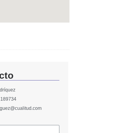
cto
dríquez
5189734
riguez@cualitud.com