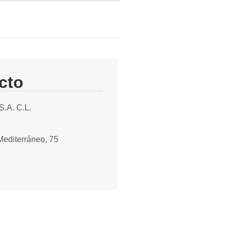
cto
.A. C.L.
Mediterráneo, 75