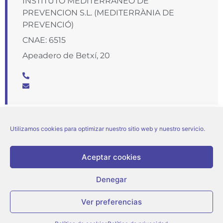
INSTITUTO MEDITERRANEO DE
PREVENCION S.L. (MEDITERRÀNIA DE
PREVENCIÓ)
CNAE: 6515
Apeadero de Betxí, 20
Utilizamos cookies para optimizar nuestro sitio web y nuestro servicio.
Aceptar cookies
Denegar
© Ajuntament d’Onda |
Aviso legal
|
Política de privacidad
|
Política de cookies
Ver preferencias