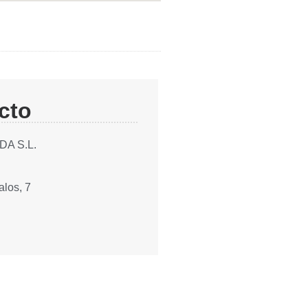
cto
A S.L.
los, 7